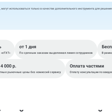
, могут использоваться только в качестве дополнительного инструмента для решени
ь
от 1 дня
Бесп
, «eTXT»
По срочным заказам выделенная линия сотрудников
В рамк
 4 000 р.
Оплата частями
тные рыночные цены без комиссий сервису
Оплату консультации по введе