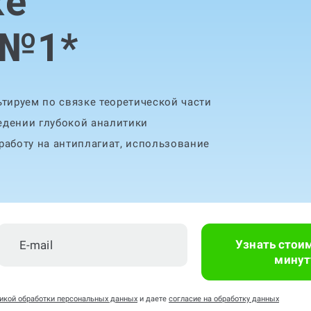
ке
 №1
*
тируем по связке теоретической части
едении глубокой аналитики
аботу на антиплагиат, использование
Узнать стои
минут
икой обработки персональных данных
и даете
согласие на обработку данных