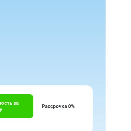
мость за
Рассрочка 0%
у