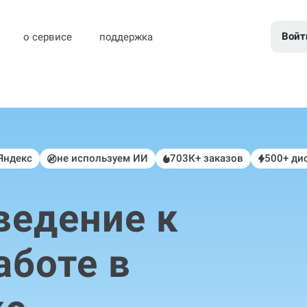
Войт
о сервисе
поддержка
 Яндекс
не используем ИИ
703К+ заказов
500+ ди
ведение к
аботе в