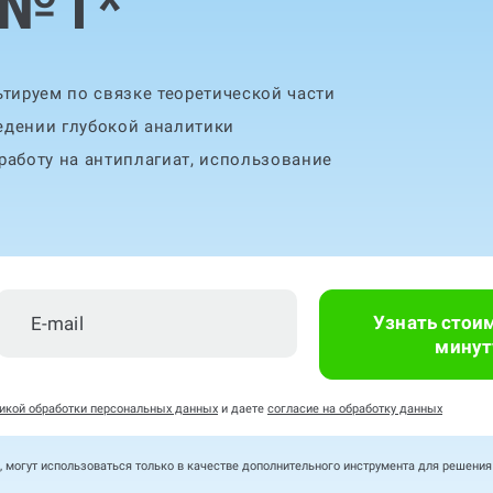
 №1
*
тируем по связке теоретической части
едении глубокой аналитики
аботу на антиплагиат, использование
Узнать стои
минут
икой обработки персональных данных
и даете
согласие на обработку данных
, могут использоваться только в качестве дополнительного инструмента для решени