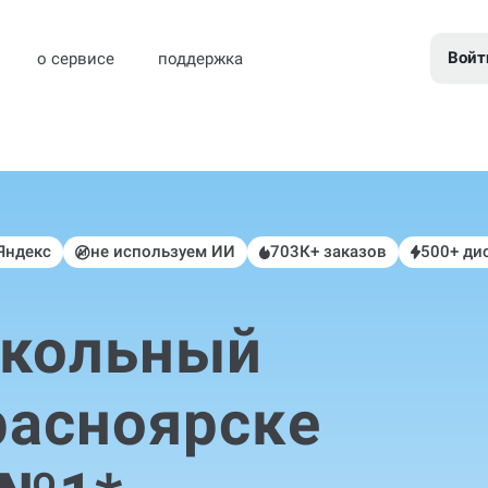
Войт
о сервисе
поддержка
 Яндекс
не используем ИИ
703К+ заказов
500+ ди
школьный
расноярске