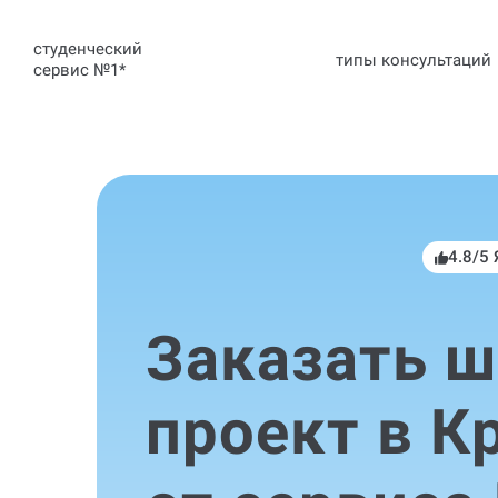
студенческий
типы консультаций
сервис №1
*
4.8/5
Заказать 
проект в К