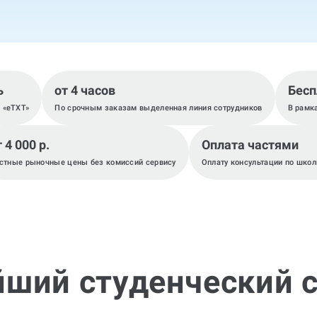
ь
от 4 часов
Бесп
, «eTXT»
По срочным заказам выделенная линия сотрудников
В рамк
 4 000 р.
Оплата частями
стные рыночные цены без комиссий сервису
Оплату консультации по школ
йший студенческий с